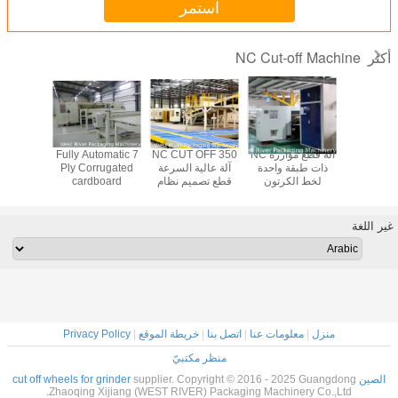
استمر
NC Cut-off Machine
أكثر
حلزوني
آلة قطع مؤازرة NC
350 NC CUT OFF
Fully Automatic 7
lity Four
وتر لقطع
ذات طبقة واحدة
آلة عالية السرعة
Ply Corrugated
 Drive
ن المموج
لخط الكرتون
قطع تصميم نظام
cardboard
 Helical
ة محركات
المموج
التبريد السائل
production line-
Precise
ة عالية
cut-off machine
ted Cut-
ضغط
ff
غير اللغة
منزل
|
معلومات عنا
|
اتصل بنا
|
خريطة الموقع
|
Privacy Policy
منظر مكتبيّ
الصين cut off wheels for grinder
supplier. Copyright © 2016 - 2025 Guangdong
Zhaoqing Xijiang (WEST RIVER) Packaging Machinery Co.,Ltd.